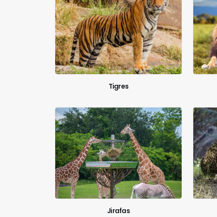
Tigres
Jirafas